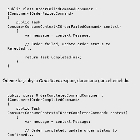
public class OrderFailedCommandConsumer : 
IConsumer<IOrderFailedCommand>

{

    public Task 
Consume(ConsumeContext<IOrderFailedCommand> context)

    {

        var message = context.Message;

        // Order failed, update order status to 
Rejected...

        return Task.CompletedTask;

    }

}
Ödeme başarılıysa
OrderService
sipariş durumunu güncellemelidir.
public class OrderCompletedCommandConsumer : 
IConsumer<IOrderCompletedCommand>

{

    public Task 
Consume(ConsumeContext<IOrderCompletedCommand> context)

    {

        var message = context.Message;

        // Order completed, update order status to 
Confirmed...
