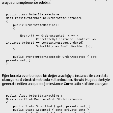
arayüzünü implemente edebilir.
public class OrderStateMachine : 
MassTransitStateMachine<OrderStateInstance>

{

    public OrderStateMachine()

    {

        Event(() => OrderAccepted, x => x

                .CorrelateBy((instance, context) => 
instance.OrderId == context.Message.OrderId)

                .SelectId(x => NewId.NextGuid());

    }

    public Event<OrderAccepted> OrderAccepted { get; 
private set; }

}
Eğer burada event unique bir değer aracılığıyla instance ile correlate
olamıyorsa
SelectId
methodu kullanılmalıdır.
NewId
Nuget paketiyle
generate edilen unique değer instance
CorrelationId
‘sine atanıyor.
public class OrderStateMachine : 
MassTransitStateMachine<OrderStateInstance>

{

    public State Submitted { get; private set; }

    public State Accepted { get; private set; }
