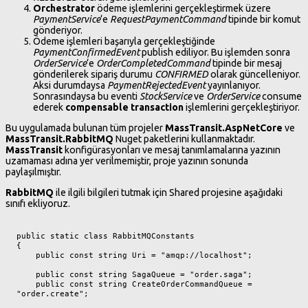
Orchestrator
ödeme işlemlerini gerçekleştirmek üzere
PaymentService
‘e
RequestPaymentCommand
tipinde bir komut
gönderiyor.
Ödeme işlemleri başarıyla gerçekleştiğinde
PaymentConfirmedEvent
publish ediliyor. Bu işlemden sonra
OrderService
‘e
OrderCompletedCommand
tipinde bir mesaj
gönderilerek sipariş durumu
CONFIRMED
olarak güncelleniyor.
Aksi durumdaysa
PaymentRejectedEvent
yayınlanıyor.
Sonrasındaysa bu eventi
StockService
ve
OrderService
consume
ederek
compensable transaction
işlemlerini gerçekleştiriyor.
Bu uygulamada bulunan tüm projeler
MassTransit.AspNetCore
ve
MassTransit.RabbitMQ
Nuget paketlerini kullanmaktadır.
MassTransit
konfigürasyonları ve mesaj tanımlamalarına yazının
uzamaması adına yer verilmemiştir, proje yazının sonunda
paylaşılmıştır.
RabbitMQ
ile ilgili bilgileri tutmak için Shared projesine aşağıdaki
sınıfı ekliyoruz.
public static class RabbitMQConstants

{

    public const string Uri = "amqp://localhost";

    public const string SagaQueue = "order.saga";

    public const string CreateOrderCommandQueue = 
"order.create";
