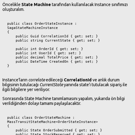
Öncelikle
State Machine
tarafından kullanılacak Instance sınıfımızı
oluşturalım.
public class OrderStateInstance : 
SagaStateMachineInstance

{

    public Guid CorrelationId { get; set; }

    public string CurrentState { get; set; }

    public int OrderId { get; set; }

    public int UserId { get; set; }

    public decimal TotalPrice { get; set; }

    public DateTime CreatedOn { get; set; }

}
Instance’ların
correlate
edileceği
CorrelationId
ve anlık durum
bilgisinin tutulacağı
CurrentState
yanında state’i tutulacak sipariş ile
ilgili bilgilere yer veriliyor.
Sonrasında State Machine tanımlamasını yapalım, yukarıda ön bilgi
verildiğinden dolayı tamamı paylaşılacaktır.
public class OrderStateMachine : 
MassTransitStateMachine<OrderStateInstance>

{

    public State OrderSubmitted { get; set; }

    public State StockReserved { get; set; }
