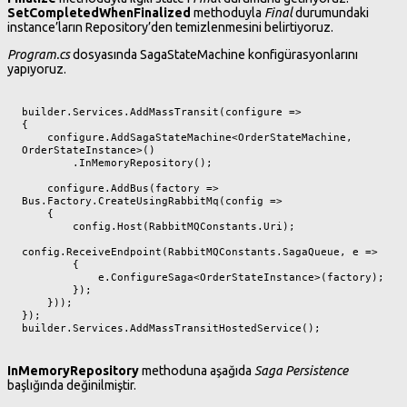
SetCompletedWhenFinalized
methoduyla
Final
durumundaki
instance’ların Repository’den temizlenmesini belirtiyoruz.
Program.cs
dosyasında SagaStateMachine konfigürasyonlarını
yapıyoruz.
builder.Services.AddMassTransit(configure =>

{

    configure.AddSagaStateMachine<OrderStateMachine, 
OrderStateInstance>()

        .InMemoryRepository();

    configure.AddBus(factory => 
Bus.Factory.CreateUsingRabbitMq(config =>

    {

        config.Host(RabbitMQConstants.Uri);

config.ReceiveEndpoint(RabbitMQConstants.SagaQueue, e =>

        {

            e.ConfigureSaga<OrderStateInstance>(factory);

        });

    }));

});

builder.Services.AddMassTransitHostedService();
InMemoryRepository
methoduna aşağıda
Saga Persistence
başlığında değinilmiştir.