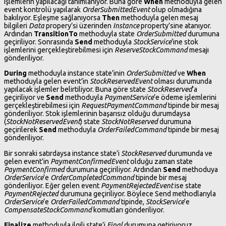
işlemlerin yapılacağı tanımlanıyor. Buna göre
When
methoduyla gelen
event kontrolü yapılarak
OrderSubmittedEvent
olup olmadığına
bakılıyor. Eşleşme sağlanıyorsa
Then
methoduyla gelen mesaj
bilgileri
Data
propery’si üzerinden
Instance
property’sine atanıyor.
Ardından
TransitionTo
methoduyla state
OrderSubmitted
durumuna
geçiriliyor. Sonrasında
Send
methoduyla
StockService
‘ine stok
işlemlerini gerçekleştirebilmesi için
ReserveStockCommand
mesajı
gönderiliyor.
During
methoduyla instance state’inin
OrderSubmitted
ve
When
methoduyla gelen event’in
StockReservedEvent
olması durumunda
yapılacak işlemler belirtiliyor. Buna göre state
StockReserved
‘a
geçiriliyor ve
Send
methoduyla
PaymentService
‘e ödeme işlemlerini
gerçekleştirebilmesi için
RequestPaymentCommand
tipinde bir mesaj
gönderiliyor. Stok işlemlerinin başarısız olduğu durumdaysa
(
StockNotReservedEvent
) state
StockNotReserved
durumuna
geçirilerek
Send
methoduyla
OrderFailedCommand
tipinde bir mesaj
gönderiliyor.
Bir sonraki satırdaysa instance state’i
StockReserved
durumunda ve
gelen event’in
PaymentConfirmedEvent
olduğu zaman state
PaymentConfirmed
durumuna geçiriliyor. Ardından
Send
methoduya
OrderService
‘e
OrderCompletedCommand
tipinde bir mesaj
gönderiliyor. Eğer gelen event
PaymentRejectedEvent
ise state
PaymentRejected
durumuna geçiriliyor. Böylece Send methodlarıyla
OrderService
‘e
OrderFailedCommand
tipinde,
StockService
‘e
CompensateStockCommand
komutları gönderiliyor.
Finalize
methoduyla ilgili state’i
Final
durumuna getiriyoruz.