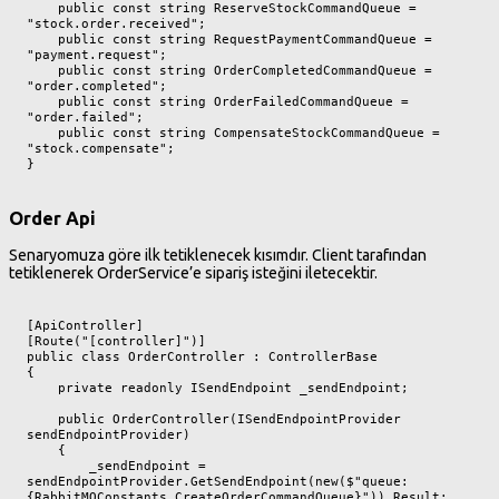
    public const string ReserveStockCommandQueue = 
"stock.order.received";

    public const string RequestPaymentCommandQueue = 
"payment.request";

    public const string OrderCompletedCommandQueue = 
"order.completed";

    public const string OrderFailedCommandQueue = 
"order.failed";

    public const string CompensateStockCommandQueue = 
"stock.compensate";

}
Order Api
Senaryomuza göre ilk tetiklenecek kısımdır. Client tarafından
tetiklenerek OrderService’e sipariş isteğini iletecektir.
[ApiController]

[Route("[controller]")]

public class OrderController : ControllerBase

{

    private readonly ISendEndpoint _sendEndpoint;

    public OrderController(ISendEndpointProvider 
sendEndpointProvider)

    {

        _sendEndpoint = 
sendEndpointProvider.GetSendEndpoint(new($"queue:
{RabbitMQConstants.CreateOrderCommandQueue}")).Result;
