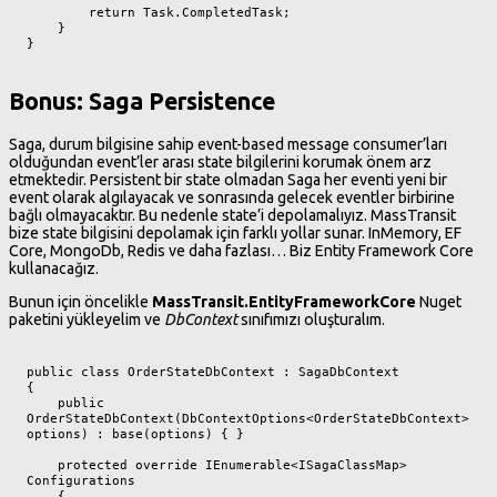
        return Task.CompletedTask;

    }

}
Bonus: Saga Persistence
Saga, durum bilgisine sahip event-based message consumer’ları
olduğundan event’ler arası state bilgilerini korumak önem arz
etmektedir. Persistent bir state olmadan Saga her eventi yeni bir
event olarak algılayacak ve sonrasında gelecek eventler birbirine
bağlı olmayacaktır. Bu nedenle state’i depolamalıyız. MassTransit
bize state bilgisini depolamak için farklı yollar sunar. InMemory, EF
Core, MongoDb, Redis ve daha fazlası… Biz Entity Framework Core
kullanacağız.
Bunun için öncelikle
MassTransit.EntityFrameworkCore
Nuget
paketini yükleyelim ve
DbContext
sınıfımızı oluşturalım.
public class OrderStateDbContext : SagaDbContext

{

    public 
OrderStateDbContext(DbContextOptions<OrderStateDbContext> 
options) : base(options) { }

    protected override IEnumerable<ISagaClassMap> 
Configurations

    {
