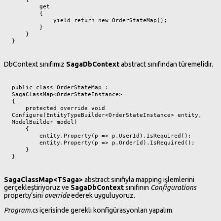
        get

        {

            yield return new OrderStateMap();

        }

    }

}
DbContext sınıfımız
SagaDbContext
abstract sınıfından türemelidir.
public class OrderStateMap : 
SagaClassMap<OrderStateInstance>

{

    protected override void 
Configure(EntityTypeBuilder<OrderStateInstance> entity, 
ModelBuilder model)

    {

        entity.Property(p => p.UserId).IsRequired();

        entity.Property(p => p.OrderId).IsRequired();

    }

}
SagaClassMap<TSaga>
abstract sınıfıyla mapping işlemlerini
gerçekleştiriyoruz ve
SagaDbContext
sınıfının
Configurations
property’sini
override
ederek uyguluyoruz.
Program.cs
içerisinde gerekli konfigürasyonları yapalım.