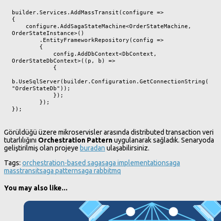
builder.Services.AddMassTransit(configure =>

{

    configure.AddSagaStateMachine<OrderStateMachine, 
OrderStateInstance>()

        .EntityFrameworkRepository(config =>

        {

            config.AddDbContext<DbContext, 
OrderStateDbContext>((p, b) =>

            {

b.UseSqlServer(builder.Configuration.GetConnectionString(
"OrderStateDb"));

            });

        });

});
Görüldüğü üzere mikroservisler arasında distributed transaction veri
tutarlılığını
Orchestration Pattern
uygulanarak sağladık. Senaryoda
geliştirilmiş olan projeye
buradan
ulaşabilirsiniz.
Tags:
orchestration-based saga
saga implementation
saga
masstransit
saga pattern
saga rabbitmq
You may also like...