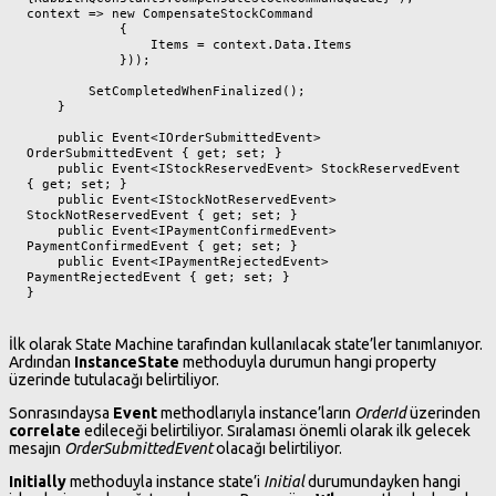
context => new CompensateStockCommand

            {

                Items = context.Data.Items

            }));

        SetCompletedWhenFinalized();

    }

    public Event<IOrderSubmittedEvent> 
OrderSubmittedEvent { get; set; }

    public Event<IStockReservedEvent> StockReservedEvent 
{ get; set; }

    public Event<IStockNotReservedEvent> 
StockNotReservedEvent { get; set; }

    public Event<IPaymentConfirmedEvent> 
PaymentConfirmedEvent { get; set; }

    public Event<IPaymentRejectedEvent> 
PaymentRejectedEvent { get; set; }

}
İlk olarak State Machine tarafından kullanılacak state’ler tanımlanıyor.
Ardından
InstanceState
methoduyla durumun hangi property
üzerinde tutulacağı belirtiliyor.
Sonrasındaysa
Event
methodlarıyla instance’ların
OrderId
üzerinden
correlate
edileceği belirtiliyor. Sıralaması önemli olarak ilk gelecek
mesajın
OrderSubmittedEvent
olacağı belirtiliyor.
Initially
methoduyla instance state’i
Initial
durumundayken hangi