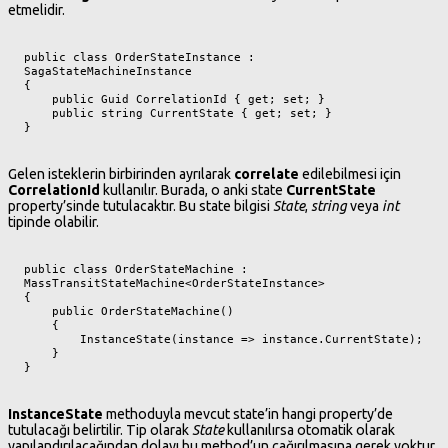
etmelidir.
public class OrderStateInstance : 
SagaStateMachineInstance

{

    public Guid CorrelationId { get; set; }

    public string CurrentState { get; set; }

}
Gelen isteklerin birbirinden ayrılarak
correlate
edilebilmesi için
CorrelationId
kullanılır. Burada, o anki state
CurrentState
property’sinde tutulacaktır. Bu state bilgisi
State
,
string
veya
int
tipinde olabilir.
public class OrderStateMachine : 
MassTransitStateMachine<OrderStateInstance>

{

    public OrderStateMachine()

    {

        InstanceState(instance => instance.CurrentState);

    }

}
InstanceState
methoduyla mevcut state’in hangi property’de
tutulacağı belirtilir. Tip olarak
State
kullanılırsa otomatik olarak
yapılandırılacağından dolayı bu method’un çağırılmasına gerek yoktur.