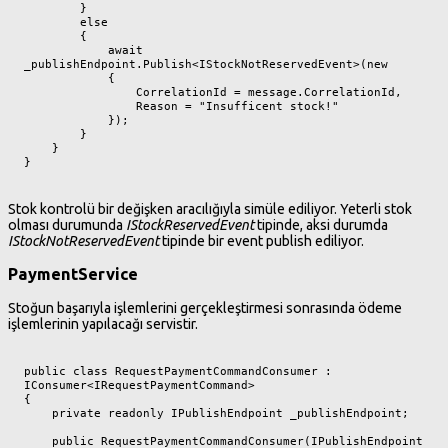
        }

        else

        {

            await 
_publishEndpoint.Publish<IStockNotReservedEvent>(new

            {

                CorrelationId = message.CorrelationId,

                Reason = "Insufficent stock!"

            });

        }

    }

}
Stok kontrolü bir değişken aracılığıyla simüle ediliyor. Yeterli stok
olması durumunda
IStockReservedEvent
tipinde, aksi durumda
IStockNotReservedEvent
tipinde bir event publish ediliyor.
PaymentService
Stoğun başarıyla işlemlerini gerçekleştirmesi sonrasında ödeme
işlemlerinin yapılacağı servistir.
public class RequestPaymentCommandConsumer : 
IConsumer<IRequestPaymentCommand>

{

    private readonly IPublishEndpoint _publishEndpoint;

    public RequestPaymentCommandConsumer(IPublishEndpoint 