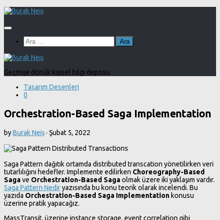
Skip
to
content
Arama:
Geçmişe dönük kişisel bilgi deposu
Tasarım Desenleri
0
Orchestration-Based Saga Implementation
by
Burak Neiş
·
Şubat 5, 2022
Saga Pattern dağıtık ortamda distributed transcation yönetilirken veri
tutarlılığını hedefler. Implemente edilirken
Choreography-Based
Saga
ve
Orchestration-Based Saga
olmak üzere iki yaklaşım vardır.
Saga Pattern Nedir
yazısında bu konu teorik olarak incelendi. Bu
yazıda
Orchestration-Based Saga Implementation
konusu
üzerine pratik yapacağız.
MassTransit, üzerine instance storage, event correlation gibi