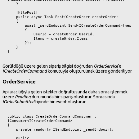
    }

    [HttpPost]

    public async Task Post(CreateOrder createOrder)

    {

        await _sendEndpoint.Send<ICreateOrderCommand>(new

        {

            UserId = createOrder.UserId,

            Items = createOrder.Items

        });

    }

}
Görüldüğü üzere gelen sipariş bilgisi doğrudan
OrderService
‘e
ICreateOrderCommand
komutuyla oluşturulmak üzere gönderiliyor.
OrderService
Api aracılığıyla gelen istekler doğrultusunda daha sonra işlenmek
üzere
Pending
durumunda bir sipariş oluşturur. Sonrasında
IOrderSubmitted
tipinde bir event oluşturur.
public class CreateOrderCommandConsumer : 
IConsumer<ICreateOrderCommand>

{

    private readonly ISendEndpoint _sendEndpoint;

    public 