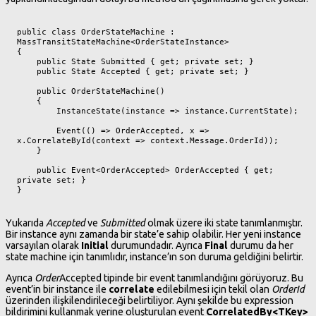
public class OrderStateMachine : 
MassTransitStateMachine<OrderStateInstance>

{

    public State Submitted { get; private set; }

    public State Accepted { get; private set; }

    public OrderStateMachine()

    {

        InstanceState(instance => instance.CurrentState);

        Event(() => OrderAccepted, x => 
x.CorrelateById(context => context.Message.OrderId));

    }

    public Event<OrderAccepted> OrderAccepted { get; 
private set; }

}
Yukarıda
Accepted
ve
Submitted
olmak üzere iki state tanımlanmıştır.
Bir instance aynı zamanda bir state’e sahip olabilir. Her yeni instance
varsayılan olarak
Initial
durumundadır. Ayrıca
Final
durumu da her
state machine için tanımlıdır, instance’ın son duruma geldiğini belirtir.
Ayrıca
Order
Accepted tipinde bir event tanımlandığını görüyoruz. Bu
event’in bir instance ile
correlate
edilebilmesi için tekil olan
OrderId
üzerinden ilişkilendirileceği belirtiliyor. Aynı şekilde bu expression
bildirimini kullanmak yerine oluşturulan event
CorrelatedBy<TKey>