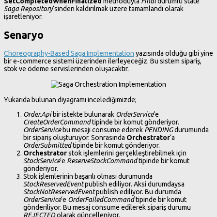
SetCompletedWhenFinalized
methoduyla
Final
durumlu state
Saga Repository
‘sinden kaldırılmak üzere tamamlandı olarak
işaretleniyor.
Senaryo
Choreography-Based Saga Implementation
yazısında olduğu gibi yine
bir e-commerce sistemi üzerinden ilerleyeceğiz. Bu sistem sipariş,
stok ve ödeme servislerinden oluşacaktır.
Yukarıda bulunan diyagramı incelediğimizde;
Order.Api
bir istekte bulunarak
OrderService
‘e
CreateOrderCommand
tipinde bir komut gönderiyor.
OrderService
bu mesajı consume ederek
PENDING
durumunda
bir sipariş oluşturuyor. Sonrasında
Orchestrator
‘a
OrderSubmitted
tipinde bir komut gönderiyor.
Orchestrator
stok işlemlerini gerçekleştirebilmek için
StockService
‘e
ReserveStockCommand
tipinde bir komut
gönderiyor.
Stok işlemlerinin başarılı olması durumunda
StockReservedEvent
publish ediliyor. Aksi durumdaysa
StockNotReservedEvent
publish ediliyor. Bu durumda
OrderService
‘e
OrderFailedCommand
tipinde bir komut
gönderiliyor. Bu mesaj consume edilerek sipariş durumu
REJECTED
olarak güncelleniyor.