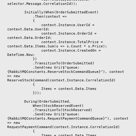
selector.Message.CorrelationId));

        Initially(When(OrderSubmittedEvent)

            .Then(context =>

            {

                context.Instance.UserId = 
context.Data.UserId;

                context.Instance.OrderId = 
context.Data.OrderId;

                context.Instance.TotalPrice = 
context.Data.Items.Sum(s => s.Count * s.Price);

                context.Instance.CreatedOn = 
DateTime.Now;

            })

            .TransitionTo(OrderSubmitted)

            .Send(new Uri($"queue:
{RabbitMQConstants.ReserveStockCommandQueue}"), context 
=> new 
ReserveStockCommand(context.Instance.CorrelationId)

            {

                Items = context.Data.Items

            }));

        During(OrderSubmitted,

            When(StockReservedEvent)

            .TransitionTo(StockReserved)

            .Send(new Uri($"queue:
{RabbitMQConstants.RequestPaymentCommandQueue}"), context 
=> new 
RequestPaymentCommand(context.Instance.CorrelationId)

            {

                Items = context.Data.Items
