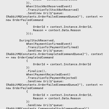
            }),

            When(StockNotReservedEvent)

            .TransitionTo(StockNotReserved)

            .Send(new Uri($"queue:
{RabbitMQConstants.OrderFailedCommandQueue}"), context => 
new OrderFailedCommand

            {

                OrderId = context.Instance.OrderId,

                Reason = context.Data.Reason

            }));

        During(StockReserved,

            When(PaymentConfirmedEvent)

            .TransitionTo(PaymentConfirmed)

            .Send(new Uri($"queue:
{RabbitMQConstants.OrderCompletedCommandQueue}"), context 
=> new OrderCompletedCommand

            {

                OrderId = context.Instance.OrderId

            })

            .Finalize(),

            When(PaymentRejectedEvent)

            .TransitionTo(PaymentRejected)

            .Send(new Uri($"queue:
{RabbitMQConstants.OrderFailedCommandQueue}"), context => 
new OrderFailedCommand

            {

                OrderId = context.Instance.OrderId,

                Reason = context.Data.Reason

            })

            .Send(new Uri($"queue:
{RabbitMQConstants.CompensateStockCommandQueue}"), 