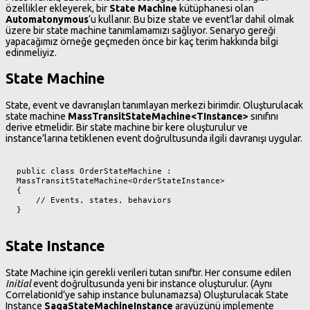
özellikler ekleyerek, bir
State Machine
kütüphanesi olan
Automatonymous
‘u kullanır. Bu bize state ve event’lar dahil olmak
üzere bir state machine tanımlamamızı sağlıyor. Senaryo gereği
yapacağımız örneğe geçmeden önce bir kaç terim hakkında bilgi
edinmeliyiz.
State Machine
State, event ve davranışları tanımlayan merkezi birimdir. Oluşturulacak
state machine
MassTransitStateMachine<TInstance>
sınıfını
derive etmelidir. Bir state machine bir kere oluşturulur ve
instance’larına tetiklenen event doğrultusunda ilgili davranışı uygular.
public class OrderStateMachine : 
MassTransitStateMachine<OrderStateInstance>

{

    // Events, states, behaviors

}
State Instance
State Machine için gerekli verileri tutan sınıftır. Her consume edilen
Initial
event doğrultusunda yeni bir instance oluşturulur. (Aynı
CorrelationId’ye sahip instance bulunamazsa) Oluşturulacak State
Instance
SagaStateMachineInstance
arayüzünü implemente