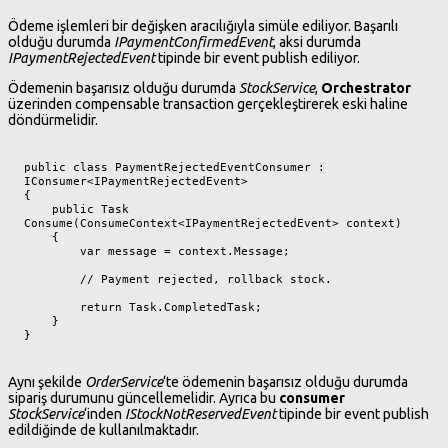
Ödeme işlemleri bir değişken aracılığıyla simüle ediliyor. Başarılı
olduğu durumda
IPaymentConfirmedEvent
, aksi durumda
IPaymentRejectedEvent
tipinde bir event publish ediliyor.
Ödemenin başarısız olduğu durumda
StockService
,
Orchestrator
üzerinden compensable transaction gerçekleştirerek eski haline
döndürmelidir.
public class PaymentRejectedEventConsumer : 
IConsumer<IPaymentRejectedEvent>

{

    public Task 
Consume(ConsumeContext<IPaymentRejectedEvent> context)

    {

        var message = context.Message;

        // Payment rejected, rollback stock.

        return Task.CompletedTask;

    }

}
Aynı şekilde
OrderService
‘te ödemenin başarısız olduğu durumda
sipariş durumunu güncellemelidir. Ayrıca bu
consumer
StockService
‘inden
IStockNotReservedEvent
tipinde bir event publish
edildiğinde de kullanılmaktadır.