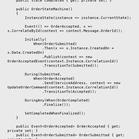
    public State Completed { get; private set; }

    public OrderStateMachine()

    {

        InstanceState(instance => instance.CurrentState);

        Event(() => OrderAccepted, x => 
x.CorrelateById(context => context.Message.OrderId));

        Initially(

            When(OrderSubmitted)

                .Then(x => x.Instance.CreatedOn = 
x.Data.CreatedOn)

                .Publish(context => new 
OrderAcceptedEvent(context.Instance.CorrelationId))

                .TransitionTo(Submitted));

        During(Submitted,

            When(OrderAccepted)

                .Send(ServiceAddress, context => new 
UpdateOrderCommand(context.Instance.CorrelationId))

                .TransitionTo(Accepted));

        DuringAny(When(OrderCompleted)

                .Finalize());

        SetCompletedWhenFinalized();

    }

    public Event<OrderAccepted> OrderAccepted { get; 
private set; }

    public Event<OrderSubmitted> OrderSubmitted { get; 