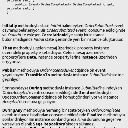
private set; }

    public Event<OrderCompleted> OrderCompleted { get; 
private set; }

}
Initially
methoduyla state
Initial
halindeyken
OrderSubmitted
event
davranışı belirleniyor. Bir
OrderSubmitted
event’i consume edildiğinde
ve
OrderId
ile eşleşen
CorrelationId
‘ye sahip bir instance
bulunamadığında
Initial
state içerisinde yeni bir instance oluşturulur.
Then
methoduyla gelen mesaj üzerindeki property instance
üzerindeki property’e set ediliyor. Gelen mesaj üzerindeki
property’lere
Data
, instance property’lerine
Instance
üzerinden
erişiyoruz.
Publish
methoduyla
OrderAcceptedEvent
tipinde bir event
yayınlanıyor.
TransitionTo
methoduyla instance
Submitted
state’ine
geçiriliyor.
Sonrasındaysa
During
methoduyla instance
Submitted
halindeyken
OrderAccepted
eventi consume edildiğinde
Send
methoduyla
UpdateOrderCommand tipinde bir komut gönderiliyor ve instance
Accepted
durumuna geçiriliyor.
DuringAny
methoduyla herhangi bir state’teyken
OrderCompleted
eventi instance tarafından consume edildiğinde
Finalize
methoduyla
sonlandırılıyor. Bir instance sonlandığında
Final
durumuna geçer ve
varsayılan olarak
Saga Repository
‘sinden silinmez.