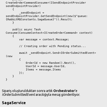
CreateOrderCommandConsumer(ISendEndpointProvider 
sendEndpointProvider)

    {

        _sendEndpoint = 
sendEndpointProvider.GetSendEndpoint(new($"queue:
{RabbitMQConstants.SagaQueue}")).Result;

    }

    public async Task 
Consume(ConsumeContext<ICreateOrderCommand> context)

    {

        var message = context.Message;

        // Creating order with Pending status...

        await _sendEndpoint.Send<IOrderSubmittedEvent>
(new

        {

            OrderId = new Random().Next(),

            UserId = message.UserId,

            Items = message.Items

        });

    }

}
Sipariş oluşturulduktan sonra artık
Orchestrator
‘e
IOrderSubmittedEvent
aracılığıyla mesaj gönderiliyor.
SagaService