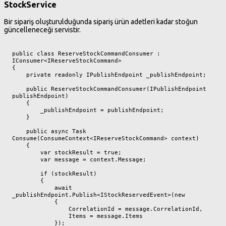
StockService
Bir sipariş oluşturulduğunda sipariş ürün adetleri kadar stoğun
güncelleneceği servistir.
public class ReserveStockCommandConsumer : 
IConsumer<IReserveStockCommand>

{

    private readonly IPublishEndpoint _publishEndpoint;

    public ReserveStockCommandConsumer(IPublishEndpoint 
publishEndpoint)

    {

        _publishEndpoint = publishEndpoint;

    }

    public async Task 
Consume(ConsumeContext<IReserveStockCommand> context)

    {

        var stockResult = true;

        var message = context.Message;

        if (stockResult)

        {

            await 
_publishEndpoint.Publish<IStockReservedEvent>(new

            {

                CorrelationId = message.CorrelationId,

                Items = message.Items

            });
