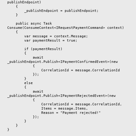
publishEndpoint)

    {

        _publishEndpoint = publishEndpoint;

    }

    public async Task 
Consume(ConsumeContext<IRequestPaymentCommand> context)

    {

        var message = context.Message;

        var paymentResult = true;

        if (paymentResult)

        {

            await 
_publishEndpoint.Publish<IPaymentConfirmedEvent>(new

            {

                CorrelationId = message.CorrelationId

            });

        }

        else

        {

            await 
_publishEndpoint.Publish<IPaymentRejectedEvent>(new

            {

                CorrelationId = message.CorrelationId,

                Items = message.Items,

                Reason = "Payment rejected!"

            });

        }

    }

}